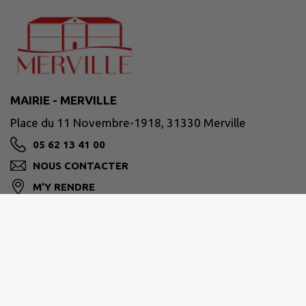
MAIRIE - MERVILLE
Place du 11 Novembre-1918, 31330 Merville
05 62 13 41 00
NOUS CONTACTER
M'Y RENDRE
www.merville31.fr