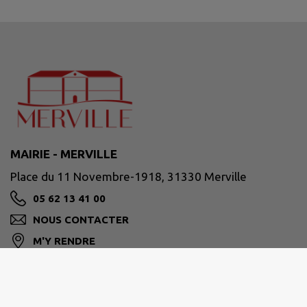
MAIRIE - MERVILLE
Place du 11 Novembre-1918, 31330 Merville
05 62 13 41 00
NOUS CONTACTER
M'Y RENDRE
www.merville31.fr