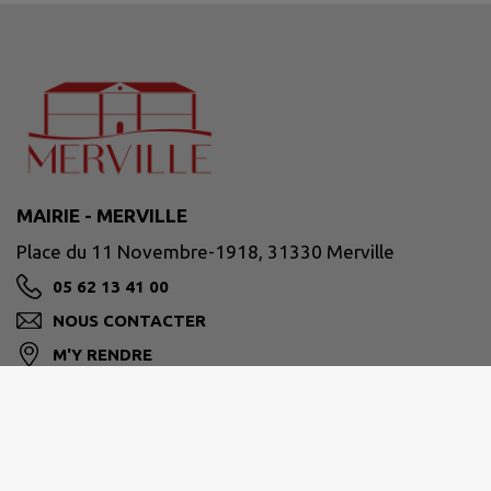
MAIRIE - MERVILLE
Place du 11 Novembre-1918, 31330 Merville
05 62 13 41 00
NOUS CONTACTER
M'Y RENDRE
www.merville31.fr