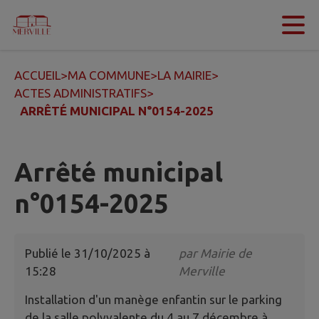
Contenu
Menu
Recherche
Pied de page
ACCUEIL
>
MA COMMUNE
>
LA MAIRIE
>
ACTES ADMINISTRATIFS
>
ARRÊTÉ MUNICIPAL N°0154-2025
Arrêté municipal
n°0154-2025
Publié le
31/10/2025 à
par
Mairie de
15:28
Merville
Installation d'un manège enfantin sur le parking
de la salle polyvalente du 4 au 7 décembre à