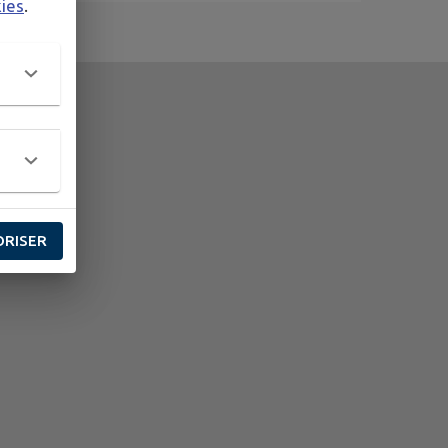
kies
.
ORISER