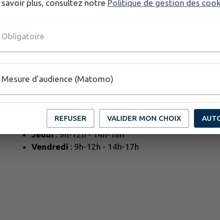
 savoir plus, consultez notre
Politique de gestion des coo
Obligatoire
Horaires de la Mairie
Mesure d'audience (Matomo)
Lundi
: 9h-12h - 14h-18h
Mardi
: 9h-19h en continu
REFUSER
VALIDER MON CHOIX
AUT
Mercredi
: 9h-12h - 14h-18h
Jeudi
: 9h-12h - 14h-18h
Vendredi
: 9h-12h - 14h-17h