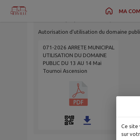
Contenu
Menu
Recherche
Pied de page
MA CO
Publié le
13/05/2026 à 12:00
par
Mairie d
Autorisation d'utilisation du domaine publ
071-2026 ARRETE MUNICIPAL
UTILISATION DU DOMAINE
PUBLIC DU 13 AU 14 Mai
Tournoi Ascension
Ce site 
sur votr