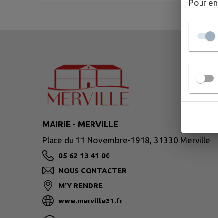
Pour en
MAIRIE - MERVILLE
Place du 11 Novembre-1918, 31330 Merville
05 62 13 41 00
NOUS CONTACTER
M'Y RENDRE
www.merville31.fr