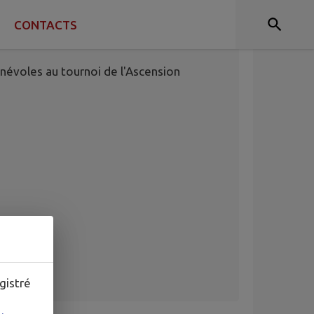
CONTACTS
énévoles au tournoi de l'Ascension
gistré