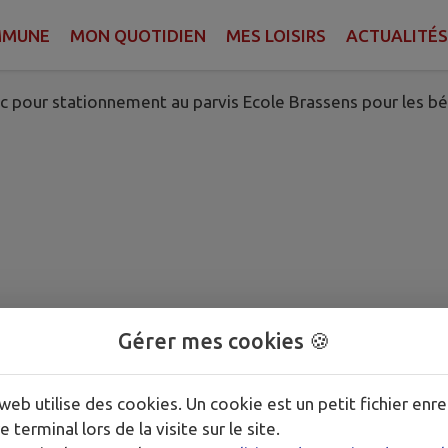
MMUNE
MON QUOTIDIEN
MES LOISIRS
ACTUALITÉS
e Merville
ic pour stationnement au parvis Ecole Brassens pour les b
Gérer mes cookies 🍪
web utilise des cookies. Un cookie est un petit fichier enre
e terminal lors de la visite sur le site.