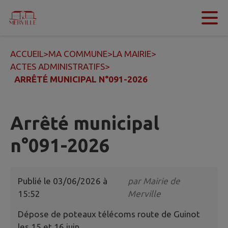
Contenu
Menu
Recherche
Pied de page
ACCUEIL
>
MA COMMUNE
>
LA MAIRIE
>
ACTES ADMINISTRATIFS
>
ARRÊTÉ MUNICIPAL N°091-2026
Arrêté municipal
n°091-2026
Publié le
03/06/2026 à
par
Mairie de
15:52
Merville
Dépose de poteaux télécoms route de Guinot
les 15 et 16 juin