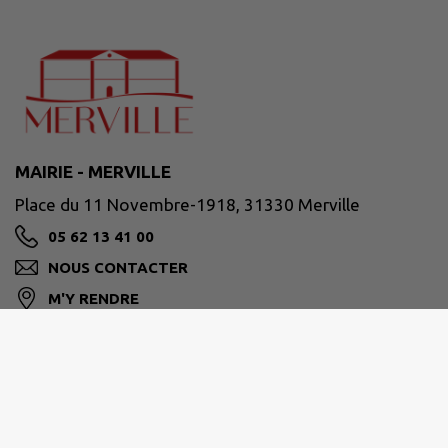
MAIRIE - MERVILLE
Place du 11 Novembre-1918, 31330 Merville
05 62 13 41 00
NOUS CONTACTER
M'Y RENDRE
www.merville31.fr