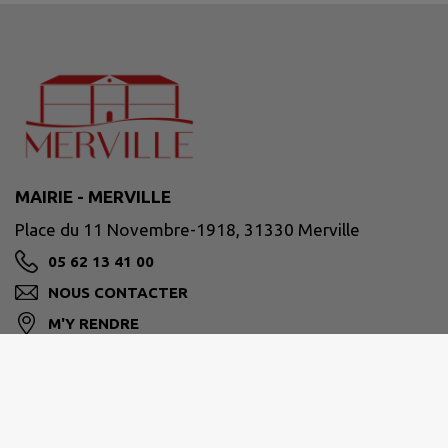
MAIRIE - MERVILLE
Place du 11 Novembre-1918, 31330 Merville
05 62 13 41 00
NOUS CONTACTER
M'Y RENDRE
www.merville31.fr