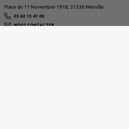
Place du 11 Novembre-1918, 31330 Merville
05 62 13 41 00
NOUS CONTACTER
M'Y RENDRE
www.merville31.fr
Horaires de la Mairie
Lundi
: 9h-12h - 14h-18h
Mardi
: 9h-19h en continu
Mercredi
: 9h-12h - 14h-18h
Jeudi
: 9h-12h - 14h-18h