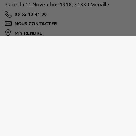
Place du 11 Novembre-1918, 31330 Merville
05 62 13 41 00
NOUS CONTACTER
M'Y RENDRE
www.merville31.fr
Horaires de la Mairie
Lundi
: 9h-12h - 14h-18h
Mardi
: 9h-19h en continu
Mercredi
: 9h-12h - 14h-18h
Jeudi
: 9h-12h - 14h-18h
Vendredi
: 9h-12h - 14h-17h