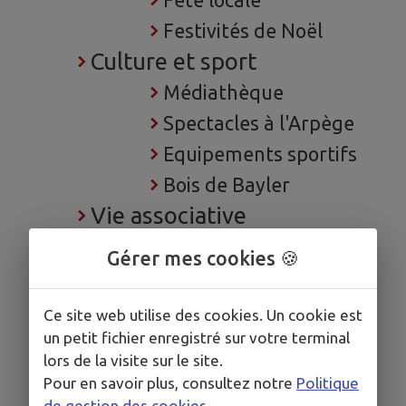
Fête locale
Festivités de Noël
Culture et sport
Médiathèque
Spectacles à l'Arpège
Equipements sportifs
Bois de Bayler
Vie associative
Les associations
Gérer mes cookies 🍪
Forum des associations
Idées sorties
Ce site web utilise des cookies. Un cookie est
Château et labyrinthe
un petit fichier enregistré sur votre terminal
lors de la visite sur le site.
Office de Tourisme
Pour en savoir plus, consultez notre
Politique
Base de loisirs de
de gestion des cookies
.