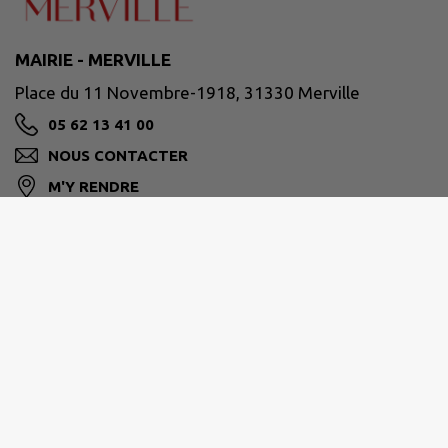
MAIRIE - MERVILLE
Place du 11 Novembre-1918, 31330 Merville
05 62 13 41 00
NOUS CONTACTER
M'Y RENDRE
www.merville31.fr
Horaires de la Mairie
Lundi
: 9h-12h - 14h-18h
Mardi
: 9h-19h en continu