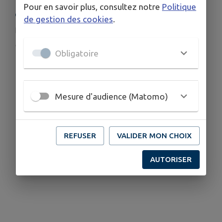
Pour en savoir plus, consultez notre
Politique
COORDONNÉES
de gestion des cookies
.
amicale.fnaca.merville@gmail.com
fnaca.merville.over-blog.com
Obligatoire
0652302340
Mesure d'audience (Matomo)
REFUSER
VALIDER MON CHOIX
AUTORISER